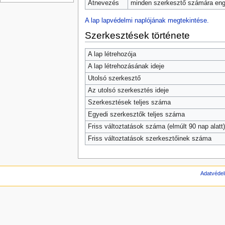
Átnevezés
minden szerkesztő számára enge
A lap lapvédelmi naplójának megtekintése.
Szerkesztések története
A lap létrehozója
A lap létrehozásának ideje
Utolsó szerkesztő
Az utolsó szerkesztés ideje
Szerkesztések teljes száma
Egyedi szerkesztők teljes száma
Friss változtatások száma (elmúlt 90 nap alatt)
Friss változtatások szerkesztőinek száma
Adatvédel