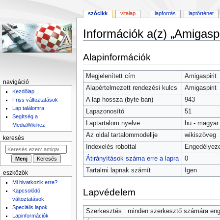
szócikk
vitalap
lapforrás
laptörténet
Információk a(z) „Amigaspir
Ugrás
Ugrás
Alapinformációk
a
a
navigációhoz
kereséshez
Megjelenített cím
Amigaspirit
navigáció
Alapértelmezett rendezési kulcs
Amigaspirit
Kezdőlap
A lap hossza (byte-ban)
943
Friss változtatások
Lap találomra
Lapazonosító
51
Segítség a
Laptartalom nyelve
hu - magyar
MediaWikihez
Az oldal tartalommodellje
wikiszöveg
keresés
Indexelés robottal
Engedélyeze
Átirányítások száma erre a lapra
0
Tartalmi lapnak számít
Igen
eszközök
Mi hivatkozik erre?
Lapvédelem
Kapcsolódó
változtatások
Speciális lapok
Szerkesztés
minden szerkesztő számára enge
Lapinformációk