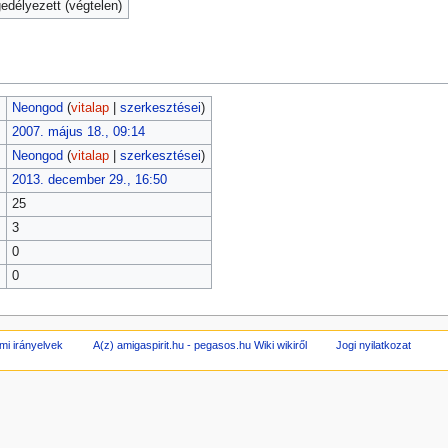
délyezett (végtelen)
Neongod
(
vitalap
|
szerkesztései
)
2007. május 18., 09:14
Neongod
(
vitalap
|
szerkesztései
)
2013. december 29., 16:50
25
3
0
0
mi irányelvek
A(z) amigaspirit.hu - pegasos.hu Wiki wikiről
Jogi nyilatkozat