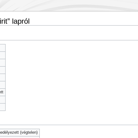
it” lapról
tt
délyezett (végtelen)