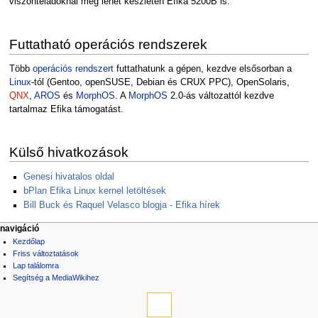
viszonteladóknál még lehet készleten Efika 5200B is.
Futtatható operációs rendszerek
Több
operációs rendszert
futtathatunk a gépen, kezdve elsősorban a
Linux
-tól (Gentoo, openSUSE, Debian és CRUX PPC), OpenSolaris,
QNX
,
AROS
és
MorphOS
. A
MorphOS
2.0-ás változattól kezdve
tartalmaz Efika támogatást.
Külső hivatkozások
Genesi hivatalos oldal
bPlan Efika Linux kernel letöltések
Bill Buck és Raquel Velasco blogja - Efika hírek
navigáció
Kezdőlap
Friss változtatások
Lap találomra
Segítség a MediaWikihez