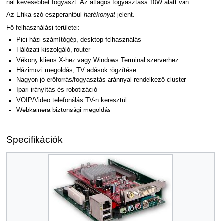
nál kevesebbet fogyaszt. Az átlagos fogyasztása 10W alatt van.
Az Efika szó eszperantóul
hatékonyat
jelent.
Fő felhasználási területei:
Pici házi számítógép, desktop felhasználás
Hálózati kiszolgáló, router
Vékony kliens X-hez vagy Windows Terminal szerverhez
Házimozi megoldás, TV adások rögzítése
Nagyon jó erőforrás/fogyasztás aránnyal rendelkező cluster
Ipari irányítás és robotizáció
VOIP/Video telefonálás TV-n keresztül
Webkamera biztonsági megoldás
Specifikációk