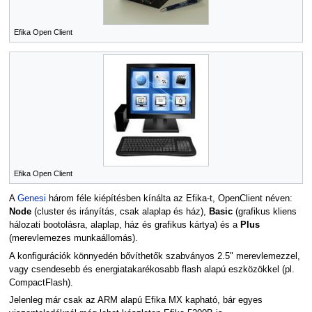
Efika Open Client
Efika Open Client
A
Genesi
három féle kiépítésben kínálta az Efika-t, OpenClient néven:
Node
(cluster és irányítás, csak alaplap és ház),
Basic
(grafikus kliens
hálozati bootolásra, alaplap, ház és grafikus kártya) és a
Plus
(merevlemezes munkaállomás).
A konfigurációk könnyedén bővíthetők szabványos 2.5" merevlemezzel,
vagy csendesebb és energiatakarékosabb flash alapú eszközökkel (pl.
CompactFlash).
Jelenleg már csak az ARM alapú Efika MX kapható, bár egyes