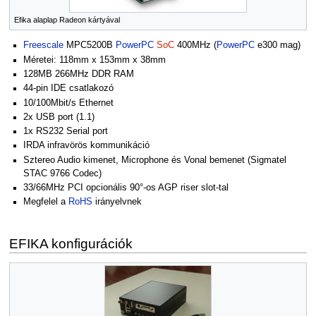
Efika alaplap Radeon kártyával
Freescale
MPC5200B
PowerPC
SoC
400MHz (
PowerPC
e300 mag)
Méretei: 118mm x 153mm x 38mm
128MB 266MHz DDR RAM
44-pin IDE csatlakozó
10/100Mbit/s Ethernet
2x USB port (1.1)
1x RS232 Serial port
IRDA infravörös kommunikáció
Sztereo Audio kimenet, Microphone és Vonal bemenet (Sigmatel
STAC 9766 Codec)
33/66MHz PCI opcionális 90°-os AGP riser slot-tal
Megfelel a
RoHS
irányelvnek
EFIKA konfigurációk