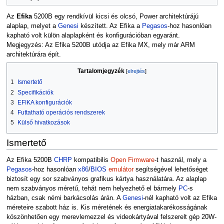
Az
Efika
5200B egy rendkívül kicsi és olcsó, Power architektúrájú
alaplap, melyet a
Genesi
készített. Az Efika a
Pegasos
-hoz hasonlóan
kapható volt külön alaplapként és konfigurációban egyaránt.
Megjegyzés: Az Efika 5200B utódja az Efika MX, mely már ARM
architektúrára épít.
Tartalomjegyzék
1
Ismertető
2
Specifikációk
3
EFIKA konfigurációk
4
Futtatható operációs rendszerek
5
Külső hivatkozások
Ismertető
Az Efika 5200B
CHRP
kompatibilis
Open Firmware
-t használ, mely a
Pegasos
-hoz hasonlóan
x86
/
BIOS
emulátor
segítségével lehetőséget
biztosít egy sor szabványos grafikus kártya használatára. Az alaplap
nem szabványos méretű, tehát nem helyezhető el bármely
PC
-s
házban, csak némi barkácsolás árán. A
Genesi
-nél kapható volt az Efika
méreteire szabott ház is. Kis méretének és energiatakarékosságának
köszönhetően egy merevlemezzel és videokártyával felszerelt gép 20W-