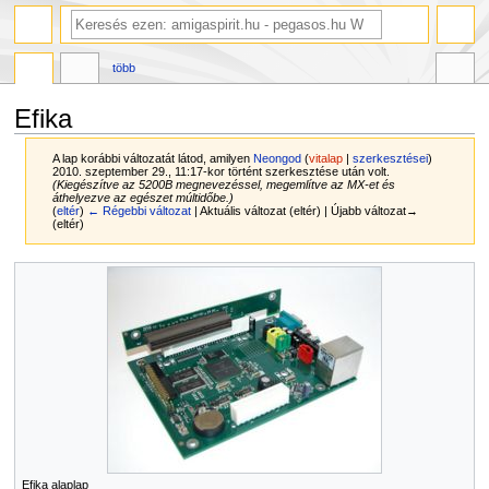
több
Efika
A lap korábbi változatát látod, amilyen
Neongod
(
vitalap
|
szerkesztései
)
2010. szeptember 29., 11:17-kor történt szerkesztése után volt.
(Kiegészítve az 5200B megnevezéssel, megemlítve az MX-et és
áthelyezve az egészet múltidőbe.)
(
eltér
)
← Régebbi változat
| Aktuális változat (eltér) | Újabb változat→
(eltér)
Ugrás
Ugrás
a
a
navigációhoz
kereséshez
Efika alaplap