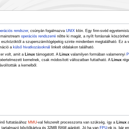
erációs rendszer
, csúnyán fogalmazva
UNIX
klón. Egy finn-svéd egyetemista,
 mainstream
operációs rendszerré
nőtte ki magát, a nyílt forrásnak köszönhe
d eszközöktől a szuperszámítógépekig szinte mindenben megtalálható. Ez a w
rmáció a
külső hivatkozásoknál
linkelt oldalakon található.
er volt, amit a
Linux
támogatott. A
Linux
valamilyen formában valamennyi
P
ertelmezett kernelnek, csak módosított változatban futtatható. A
Linux
rég
volították a kernelből.
énő futtatásához
MMU
-val felszerelt processzorra van szükség, így a
Linux
a
 tartalmazó bővítőkártya és 32MB RAM ajánlott. Jó ha van
FPU
-nk is, bár e