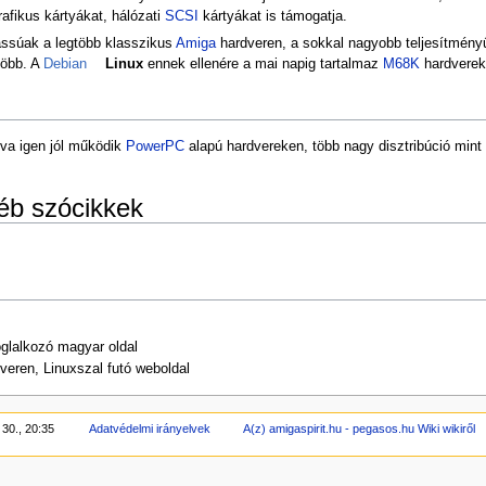
rafikus kártyákat, hálózati
SCSI
kártyákat is támogatja.
lassúak a legtöbb klasszikus
Amiga
hardveren, a sokkal nagyobb teljesítményű
öbb. A
Debian
Linux
ennek ellenére a mai napig tartalmaz
M68K
hardverek
tva igen jól működik
PowerPC
alapú hardvereken, több nagy disztribúció mint 
éb szócikkek
foglalkozó magyar oldal
veren, Linuxszal futó weboldal
 30., 20:35
Adatvédelmi irányelvek
A(z) amigaspirit.hu - pegasos.hu Wiki wikiről