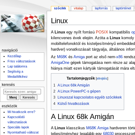
szócikk
vitalap
lapforrás
laptörténet
Linux
Ugrás
Ugrás
A
Linux
egy nyílt forrású
POSIX
kompatibilis
op
a
a
kilencvenes évek elején. Azóta a
Linux
komoly
navigációhoz
kereséshez
mobiltelefonoktól és kisteljesítményű embedde
hardver) vonatkozásait tárgyalja, általános info
navigáció
Kezdőlap
Az
M68K
és
Amiga
port az első nem-
x86
rendsz
Friss változtatások
AmigaOne
gépek támogatása nem része az alapé
Lap találomra
hiánya miatt ezen kártyák támogatását mára eltá
Segítség a
MediaWikihez
Tartalomjegyzék
keresés
1
A Linux 68k Amigán
2
A Linux PowerPC-s gépen
3
Linuxszal kapcsolatos egyéb szócikkek
4
Külső hivatkozások
eszközök
Mi hivatkozik erre?
A Linux 68k Amigán
Kapcsolódó
változtatások
Speciális lapok
A
Linux
klasszikus
M68K
Amiga
hardveren tört
Nyomtatható változat
teljesítményhez legalább egy
68030
processzort