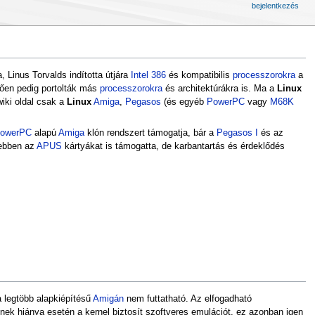
bejelentkezés
 Linus Torvalds indította útjára
Intel
386
és kompatibilis
processzorokra
a
tően pedig portolták más
processzorokra
és architektúrákra is. Ma a
Linux
iki oldal csak a
Linux
Amiga
,
Pegasos
(és egyéb
PowerPC
vagy
M68K
owerPC
alapú
Amiga
klón rendszert támogatja, bár a
Pegasos I
és az
ebben az
APUS
kártyákat is támogatta, de karbantartás és érdeklődés
 legtöbb alapkiépítésű
Amigán
nem futtatható. Az elfogadható
nnek hiánya esetén a kernel biztosít szoftveres emulációt, ez azonban igen