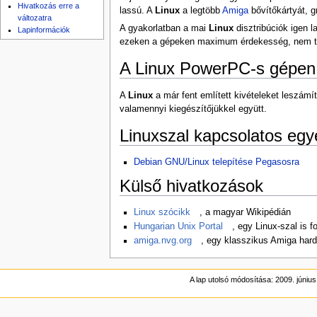
Hivatkozás erre a
lassú. A
Linux
a legtöbb
Amiga
bővítőkártyát, g
változatra
A gyakorlatban a mai
Linux
disztribúciók igen 
Lapinformációk
ezeken a gépeken maximum érdekesség, nem t
A Linux PowerPC-s gépen
A
Linux
a már fent említett kivételeket leszámí
valamennyi kiegészítőjükkel együtt.
Linuxszal kapcsolatos egy
Debian GNU/Linux telepítése Pegasosra
Külső hivatkozások
Linux szócikk
, a magyar Wikipédián
Hungarian Unix Portal
, egy Linux-szal is 
amiga.nvg.org
, egy klasszikus Amiga hard
A lap utolsó módosítása: 2009. június